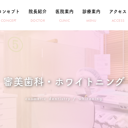
コンセプト
院長紹介
医院案内
診療案内
アクセス
CONCEPT
DOCTOR
CLINIC
MENU
ACCESS
審美歯科・ホワイトニング
cosmetic dentistry / whitening